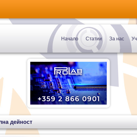
Начало
Статии
За нас
Уч
лна дейност