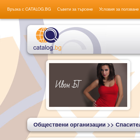
Връзка с CATALOG.BG
Съвети за търсене
Условия за ползване
Обществени организации
>> Спасите