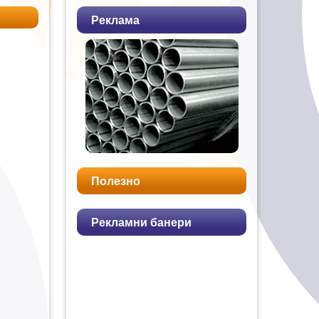
Реклама
Полезно
Рекламни банери